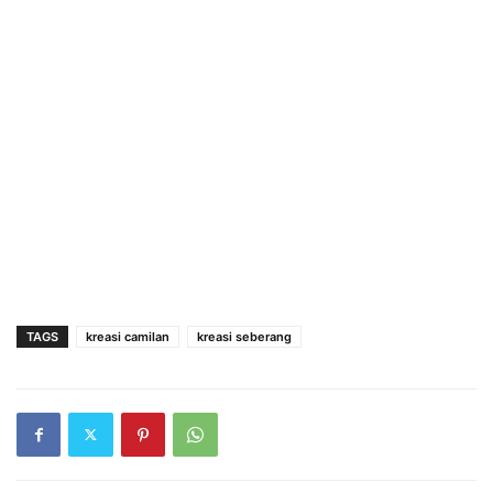
TAGS
kreasi camilan
kreasi seberang