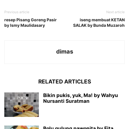
Previous article
Next article
resep Pisang Goreng Pasir
iseng membuat KETAN
by Ismy Maulidasary
SALAK by Bunda Muzaroh
dimas
RELATED ARTICLES
Bikin pukis, yuk, Ma! by Wahyu
Nursanti Suratman
Bolu gulung pawonita by Fita