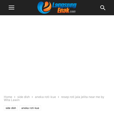
Home
side dish
aneka roti-kue
resep roti jala jelita near me by
Wita Lawin
side dish
aneka roti-kue