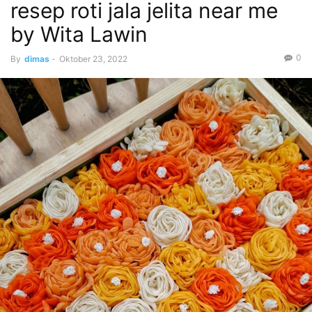
resep roti jala jelita near me
by Wita Lawin
0
By
dimas
-
Oktober 23, 2022