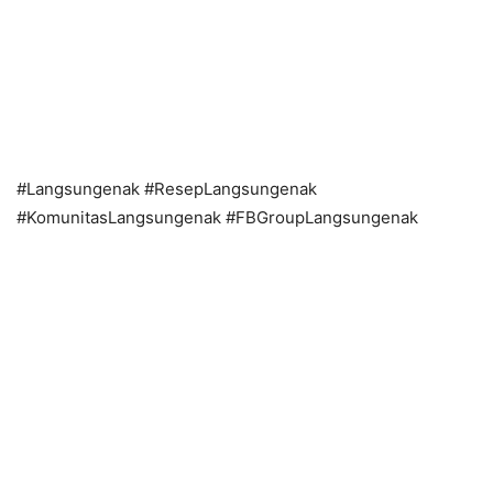
#Langsungenak #ResepLangsungenak
#KomunitasLangsungenak #FBGroupLangsungenak