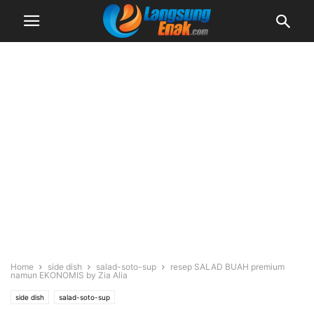
Home
side dish
salad-soto-sup
resep SALAD BUAH premium
namun EKONOMIS by Zia Alia
side dish
salad-soto-sup