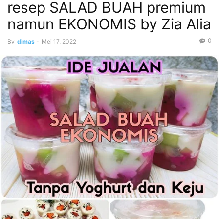
resep SALAD BUAH premium
namun EKONOMIS by Zia Alia
0
By
dimas
-
Mei 17, 2022