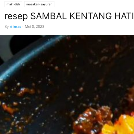
main dish
masakan-sayuran
resep SAMBAL KENTANG HATI
By
dimas
-
Mei 8, 2023