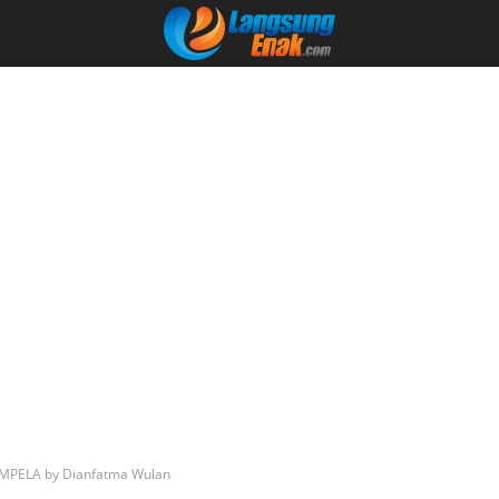
MPELA by Dianfatma Wulan