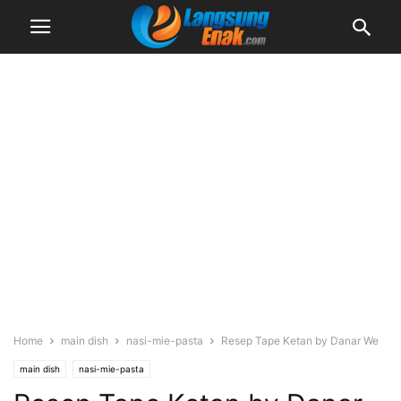
Home
main dish
nasi-mie-pasta
Resep Tape Ketan by Danar We
main dish
nasi-mie-pasta