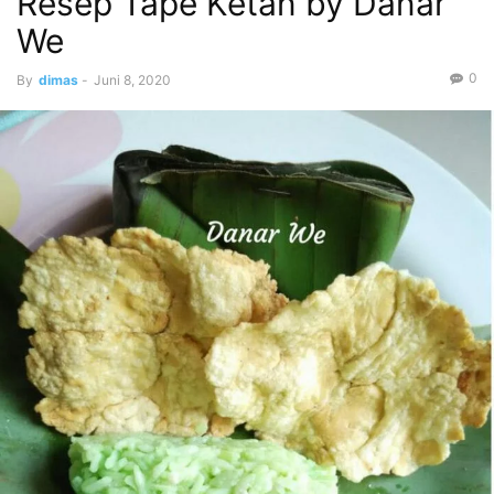
Resep Tape Ketan by Danar
We
0
By
dimas
-
Juni 8, 2020