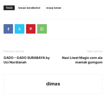
TAGS
kreasi beralkohol
resep ketan
Previous article
Next article
GADO – GADO SURABAYA by
Nasi Liwet Magic com ala
Uci Nurdianah
mamak gumgum
dimas