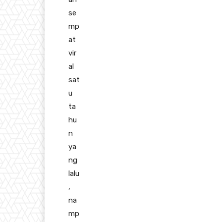
se
mp
at
vir
al
sat
u
ta
hu
n
ya
ng
lalu
,
na
mp