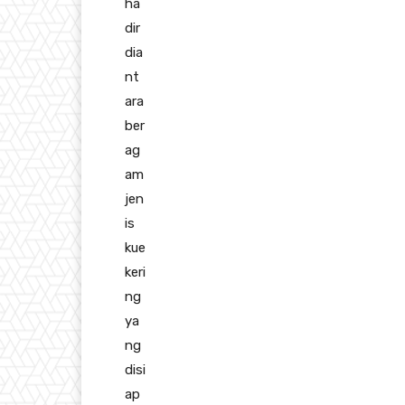
ha
dir
dia
nt
ara
ber
ag
am
jen
is
kue
keri
ng
ya
ng
disi
ap