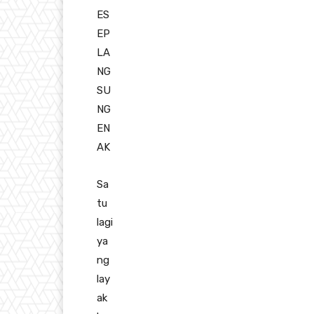
ES
EP
LA
NG
SU
NG
EN
AK
Sa
tu
lagi
ya
ng
lay
ak