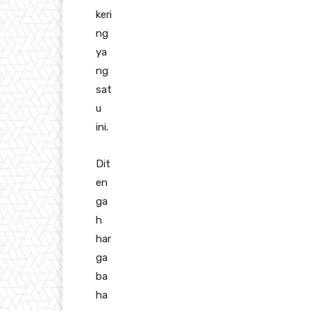
keri
ng
ya
ng
sat
u
ini.
Dit
en
ga
h
har
ga
ba
ha