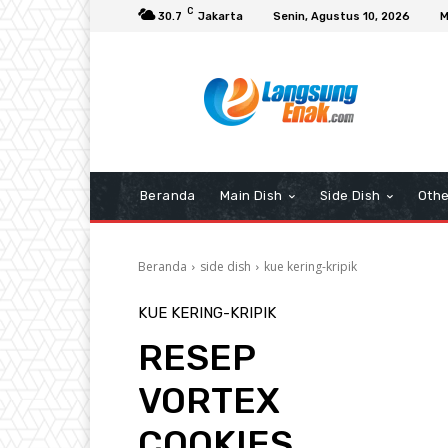
C
30.7
Jakarta
Senin, Agustus 10, 2026
M
Beranda
Main Dish
Side Dish
Othe
Beranda
side dish
kue kering-kripik
KUE KERING-KRIPIK
RESEP
VORTEX
COOKIES