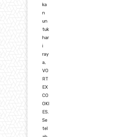
ka
n
un
tuk
har
i
ray
a,
VO
RT
EX
CO
OKI
ES.
Se
tel
ah