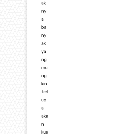
ak
ny
a
ba
ny
ak
ya
ng
mu
ng
kin
terl
up
a
aka
n
kue