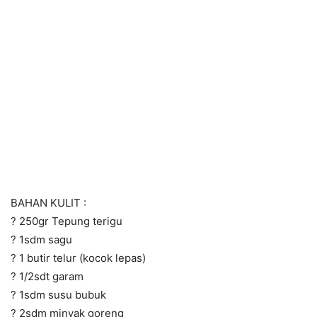
BAHAN KULIT :
? 250gr Tepung terigu
? 1sdm sagu
? 1 butir telur (kocok lepas)
? 1/2sdt garam
? 1sdm susu bubuk
? 2sdm minyak goreng