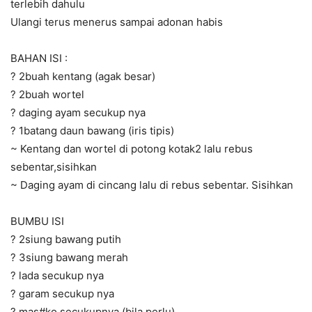
terlebih dahulu
Ulangi terus menerus sampai adonan habis
BAHAN ISI :
? 2buah kentang (agak besar)
? 2buah wortel
? daging ayam secukup nya
? 1batang daun bawang (iris tipis)
~ Kentang dan wortel di potong kotak2 lalu rebus
sebentar,sisihkan
~ Daging ayam di cincang lalu di rebus sebentar. Sisihkan
BUMBU ISI
? 2siung bawang putih
? 3siung bawang merah
? lada secukup nya
? garam secukup nya
? mas#ko secukupnya (bila perlu)