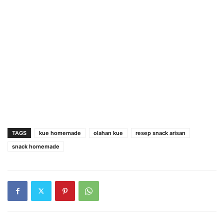
TAGS
kue homemade
olahan kue
resep snack arisan
snack homemade