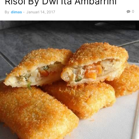
Risol By Dwi Ita Ambarrini
0
By
dimas
-
Januari 14, 2017