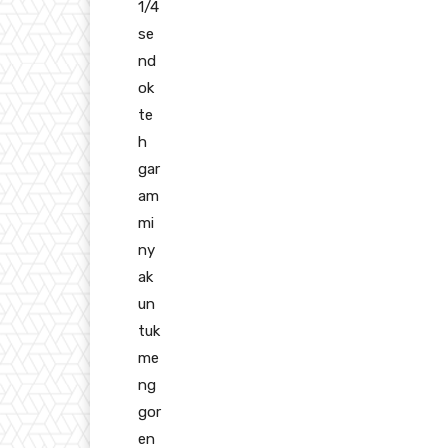
1/4
se
nd
ok
te
h
gar
am
mi
ny
ak
un
tuk
me
ng
gor
en