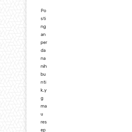
Po
sti
ng
an
per
da
na
nih
bu
nti
k..y
g
ma
u
res
ep