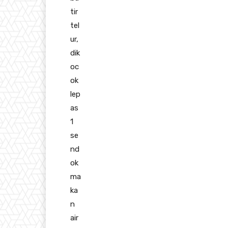
tir
tel
ur,
dik
oc
ok
lep
as
1
se
nd
ok
ma
ka
n
air