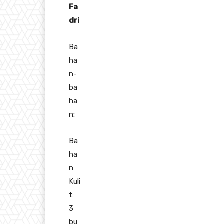
Fa
dri
Ba
ha
n-
ba
ha
n:
Ba
ha
n
Kuli
t:
3
bu