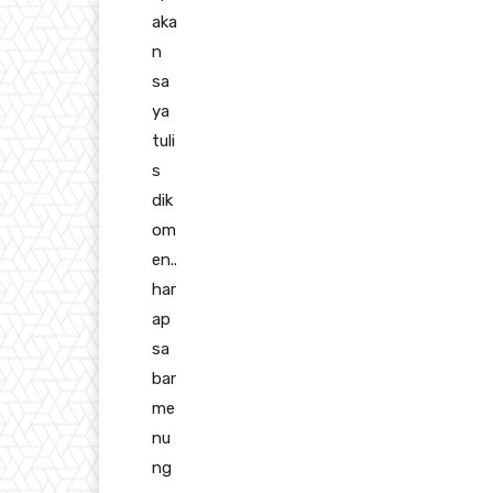
aka
n
sa
ya
tuli
s
dik
om
en..
har
ap
sa
bar
me
nu
ng