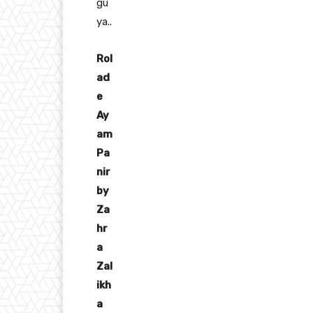
gu
ya..
Rol
ad
e
Ay
am
Pa
nir
by
Za
hr
a
Zal
ikh
a