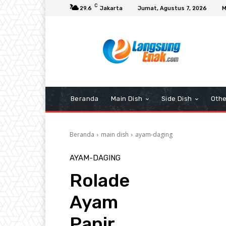
C
29.6
Jakarta
Jumat, Agustus 7, 2026
M
Beranda
Main Dish
Side Dish
Othe
Beranda
main dish
ayam-daging
AYAM-DAGING
Rolade
Ayam
Panir