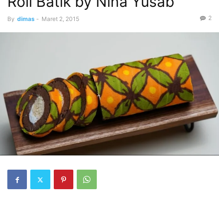
Roll Batik by Nina Yusab
2
By
dimas
-
Maret 2, 2015