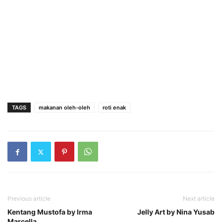
TAGS
makanan oleh-oleh
roti enak
Previous article
Next article
Kentang Mustofa by Irma
Jelly Art by Nina Yusab
Marcella