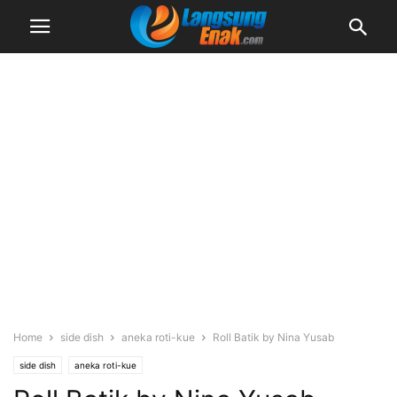
Home
side dish
aneka roti-kue
Roll Batik by Nina Yusab
side dish
aneka roti-kue