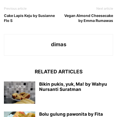
Previous article
Next article
Cake Lapis Keju by Susianne
Vegan Almond Cheesecake
Flo S
by Emma Rumawas
dimas
RELATED ARTICLES
Bikin pukis, yuk, Ma! by Wahyu
Nursanti Suratman
Bolu gulung pawonita by Fita