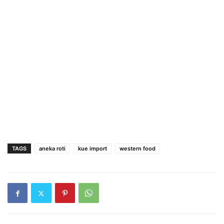
TAGS
aneka roti
kue import
western food