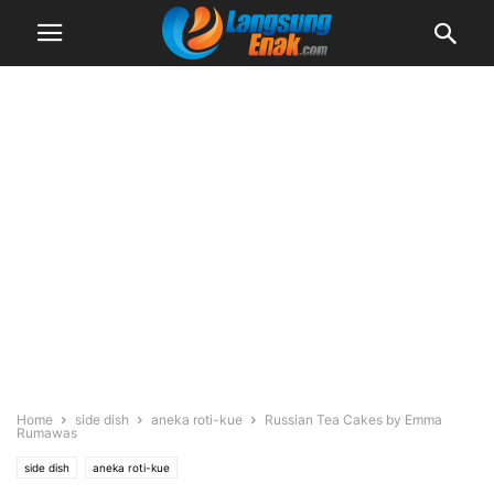
Home
side dish
aneka roti-kue
Russian Tea Cakes by Emma
Rumawas
side dish
aneka roti-kue