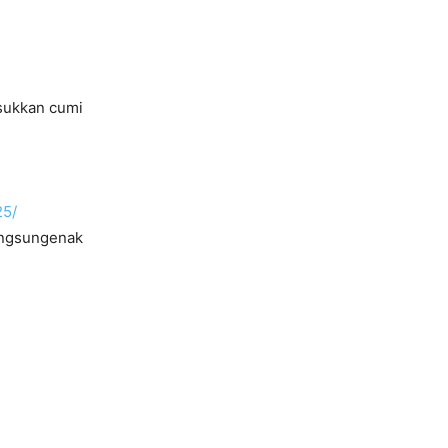
asukkan cumi
25/
ngsungenak