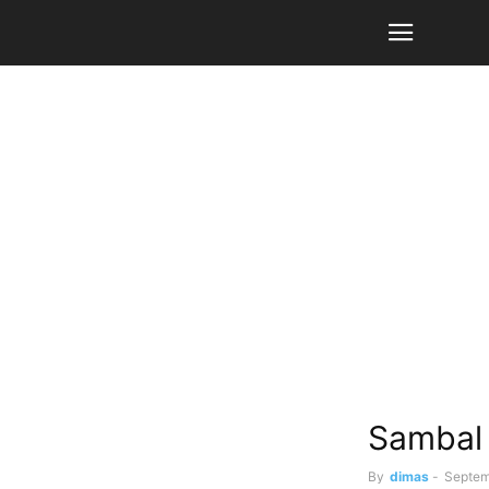
Sambal 
By
dimas
-
Septem