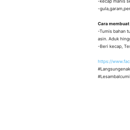
-kecap manis 
-gula,garam,p
Cara membuat 
-Tumis bahan tu
asin. Aduk hing
-Beri kecap, Te
https://www.f
#Langsungenak
#Lesambalcumi