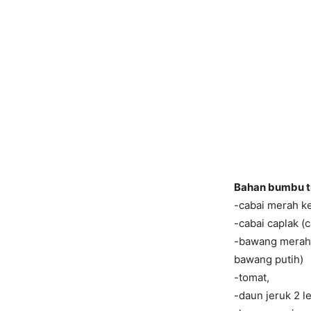
Bahan bumbu t
-cabai merah ke
-cabai caplak (
-bawang merah 
bawang putih)
-tomat,
-daun jeruk 2 l