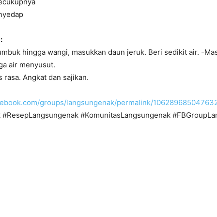
secukupnya
enyedap
:
mbuk hingga wangi, masukkan daun jeruk. Beri sedikit air. -M
ga air menyusut.
s rasa. Angkat dan sajikan.
acebook.com/groups/langsungenak/permalink/10628968504763
 #ResepLangsungenak #KomunitasLangsungenak #FBGroupLa