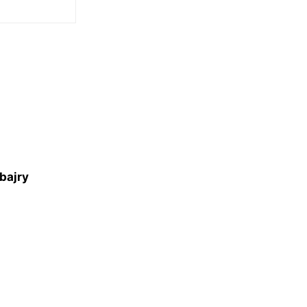
n
bajry