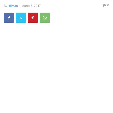
0
By
dimas
-
Maret 5, 2017