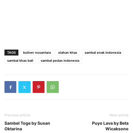
TAGS
kuliner nusantara
olahan khas
sambal enak indonesia
sambal khas bali
sambal pedas indonesia
Previous article
Next article
Sambel Toge by Susan
Puyo Lava by Beta
Oktarina
Wicaksono