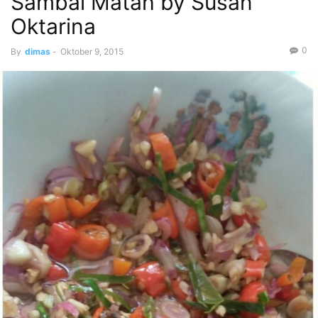
Sambal Matah by Susan
Oktarina
0
By
dimas
-
Oktober 9, 2015