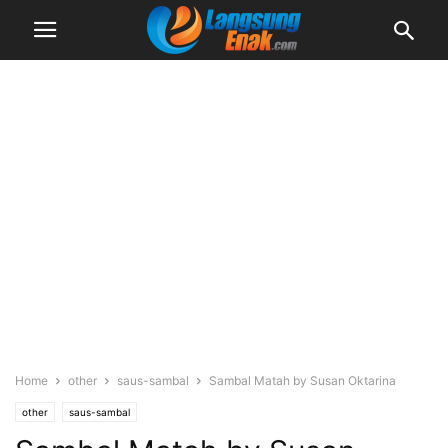
Home
other
saus-sambal
Sambal Matah by Susan Oktarina
other
saus-sambal