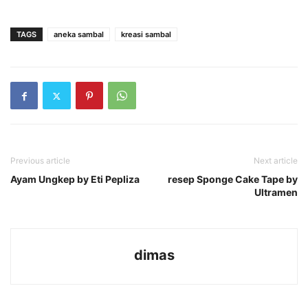
TAGS
aneka sambal
kreasi sambal
Previous article
Next article
Ayam Ungkep by Eti Pepliza
resep Sponge Cake Tape by
Ultramen
dimas