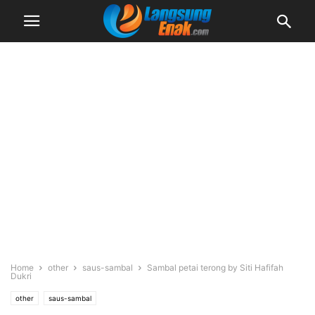
Home
other
saus-sambal
Sambal petai terong by Siti Hafifah
Dukri
other
saus-sambal