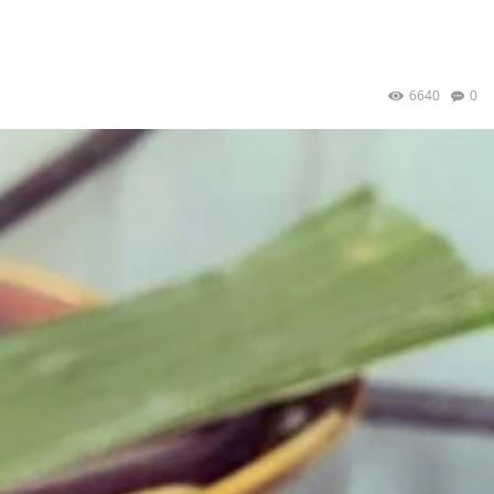
6640
0