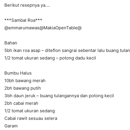
Berikut resepnya ya….
***Sambal Roa***
@emmarumawas@MakiaOpenTable@
Bahan
5bh ikan roa asap – diteflon sangrai sebentar lalu buang tula
1/2 tomat ukuran sedang – potong dadu kecil
Bumbu Halus
10bh bawang merah
2bh bawang putih
3bh daun jeruk – buang tulangannya dan potong kecil
2bh cabai merah
1/2 tomat ukuran sedang
Cabai rawit sesuau selera
Garam