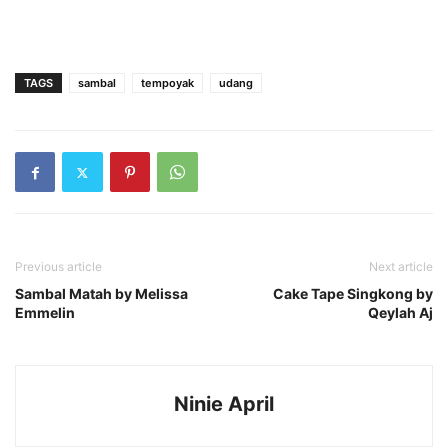
TAGS
sambal
tempoyak
udang
Previous article
Next article
Sambal Matah by Melissa
Cake Tape Singkong by
Emmelin
Qeylah Aj
Ninie April