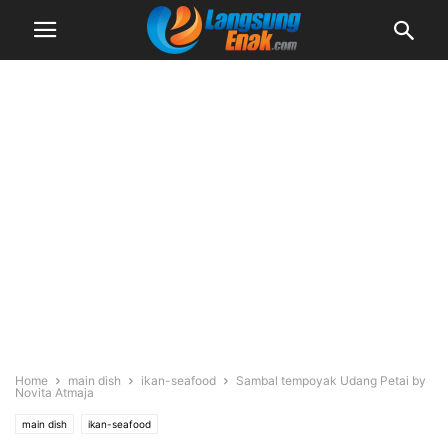
Home
main dish
ikan-seafood
Sambal tempoyak Udang Petai by
Novita Atmaja
main dish
ikan-seafood