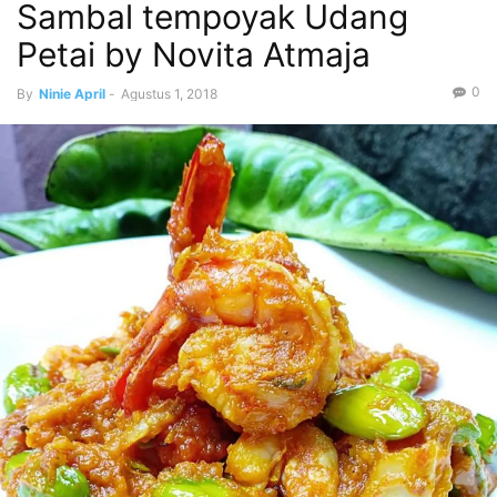
Sambal tempoyak Udang
Petai by Novita Atmaja
0
By
Ninie April
-
Agustus 1, 2018