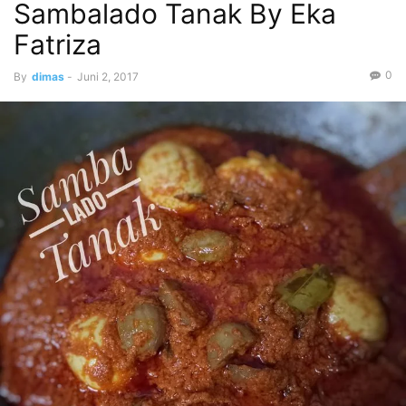
Sambalado Tanak By Eka
Fatriza
0
By
dimas
-
Juni 2, 2017