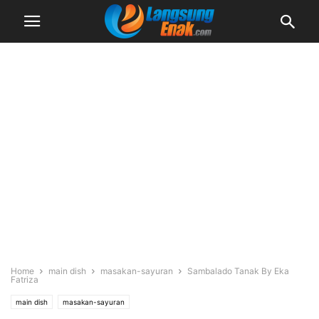
Home
main dish
masakan-sayuran
Sambalado Tanak By Eka
Fatriza
main dish
masakan-sayuran