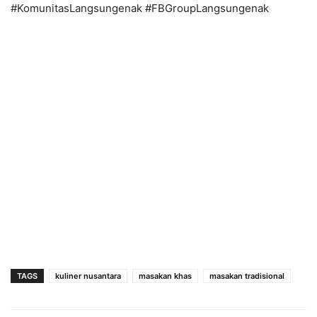
#KomunitasLangsungenak #FBGroupLangsungenak
TAGS
kuliner nusantara
masakan khas
masakan tradisional