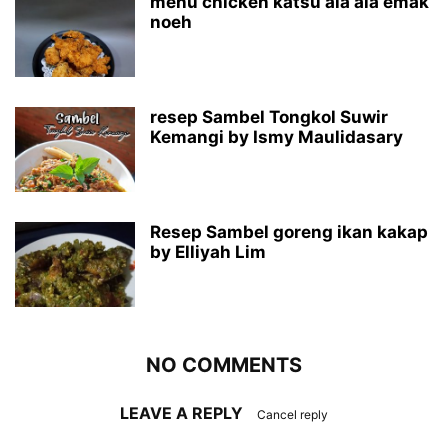
menu chicken katsu ala ala emak
noeh
resep Sambel Tongkol Suwir
Kemangi by Ismy Maulidasary
Resep Sambel goreng ikan kakap
by Elliyah Lim
NO COMMENTS
LEAVE A REPLY
Cancel reply