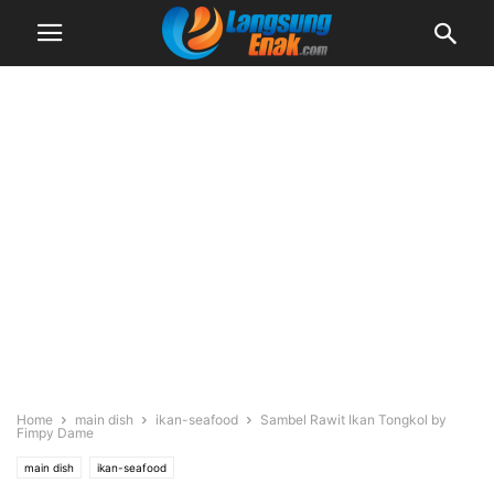
Home
main dish
ikan-seafood
Sambel Rawit Ikan Tongkol by
Fimpy Dame
main dish
ikan-seafood