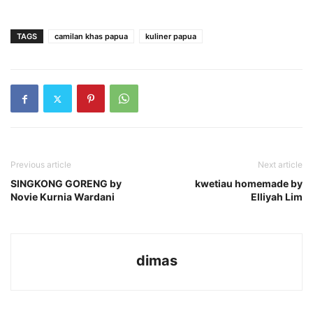
TAGS
camilan khas papua
kuliner papua
Previous article
Next article
SINGKONG GORENG by
kwetiau homemade by
Novie Kurnia Wardani
Elliyah Lim
dimas