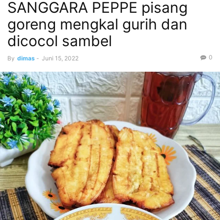
SANGGARA PEPPE pisang
goreng mengkal gurih dan
dicocol sambel
0
By
dimas
-
Juni 15, 2022