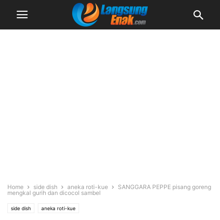
Home
side dish
aneka roti-kue
SANGGARA PEPPE pisang goreng
mengkal gurih dan dicocol sambel
side dish
aneka roti-kue