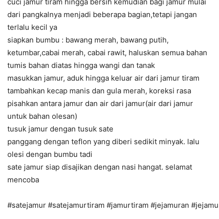
cuci jamur tiram hingga bersih kemudian bagi jamur mulai
dari pangkalnya menjadi beberapa bagian,tetapi jangan
terlalu kecil ya
siapkan bumbu : bawang merah, bawang putih,
ketumbar,cabai merah, cabai rawit, haluskan semua bahan
tumis bahan diatas hingga wangi dan tanak
masukkan jamur, aduk hingga keluar air dari jamur tiram
tambahkan kecap manis dan gula merah, koreksi rasa
pisahkan antara jamur dan air dari jamur(air dari jamur
untuk bahan olesan)
tusuk jamur dengan tusuk sate
panggang dengan teflon yang diberi sedikit minyak. lalu
olesi dengan bumbu tadi
sate jamur siap disajikan dengan nasi hangat. selamat
mencoba
#
satejamur
#
satejamurtiram
#
jamurtiram
#
jejamuran
#
jejamu