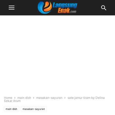
Home
main dish
masakan-sayuran
sate jamur tiram by Delina
Sekar Arum
main dish
masakan-sayuran