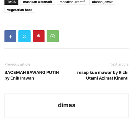
TAGS
masakan alternatif
masakan kreatif
olahan jamur
vegetarian food
Previous article
Next article
BACEMAN BAWANG PUTIH
resep kue mawar by Rizki
by Enik Irawan
Utami Azimat Kinanti
dimas