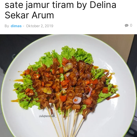
sate jamur tiram by Delina
Sekar Arum
0
By
dimas
-
Oktober 2, 2019