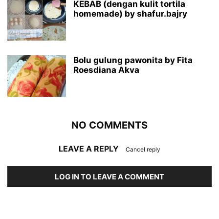
KEBAB (dengan kulit tortila
homemade) by shafur.bajry
Bolu gulung pawonita by Fita
Roesdiana Akva
NO COMMENTS
LEAVE A REPLY
Cancel reply
LOG IN TO LEAVE A COMMENT