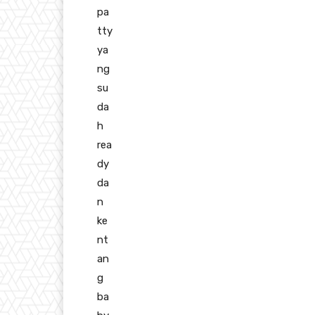
pa
tty
ya
ng
su
da
h
rea
dy
da
n
ke
nt
an
g
ba