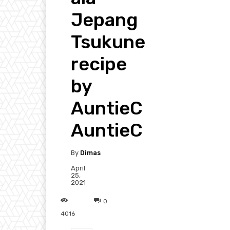
Jepang
Tsukune
recipe
by
AuntieC
AuntieC
By
Dimas
April
25,
2021
0
4016