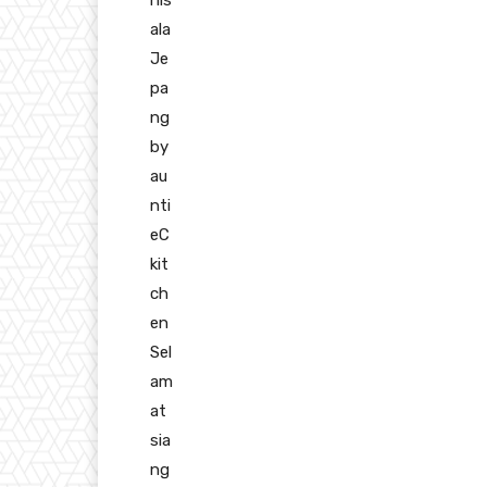
nis
ala
Je
pa
ng
by
au
nti
eC
kit
ch
en
Sel
am
at
sia
ng