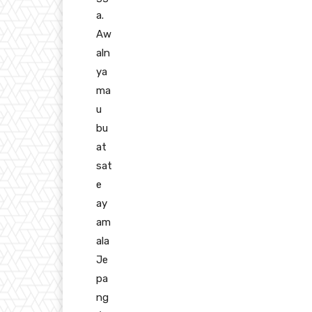
a.
Aw
aln
ya
ma
u
bu
at
sat
e
ay
am
ala
Je
pa
ng