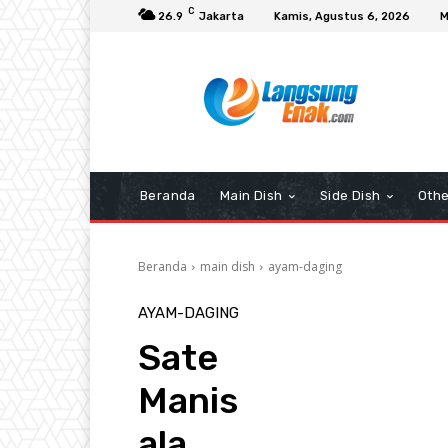
C
26.9
Jakarta
Kamis, Agustus 6, 2026
M
Beranda
Main Dish
Side Dish
Othe
Beranda
main dish
ayam-daging
AYAM-DAGING
Sate
Manis
ala