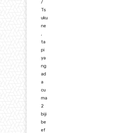
/
Ts
uku
ne
,
ta
pi
ya
ng
ad
a
cu
ma
2
biji
be
ef