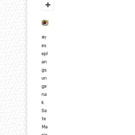
#r
es
epl
an
gs
un
ge
na
k
Sa
te
Ma