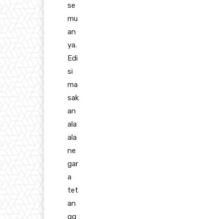
se
mu
an
ya.
Edi
si
ma
sak
an
ala
ala
ne
gar
a
tet
an
gg