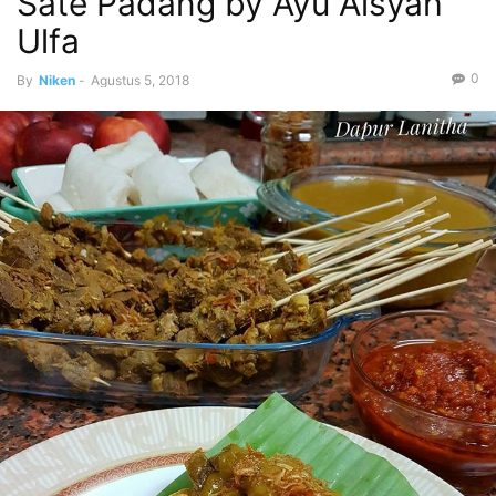
Sate Padang by Ayu Aisyah
Ulfa
0
By
Niken
-
Agustus 5, 2018