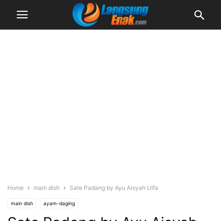
Home
main dish
Sate Padang by Ayu Aisyah Ulfa
main dish
ayam-daging