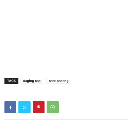
TAGS
daging sapi
sate padang