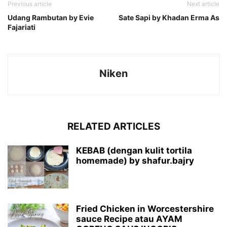
Previous article
Next article
Udang Rambutan by Evie
Sate Sapi by Khadan Erma As
Fajariati
Niken
RELATED ARTICLES
KEBAB (dengan kulit tortila
homemade) by shafur.bajry
Fried Chicken in Worcestershire
sauce Recipe atau AYAM