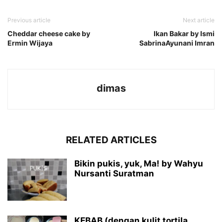
Previous article
Next article
Cheddar cheese cake by
Ikan Bakar by Ismi
Ermin Wijaya
SabrinaAyunani Imran
dimas
RELATED ARTICLES
Bikin pukis, yuk, Ma! by Wahyu
Nursanti Suratman
KEBAB (dengan kulit tortila