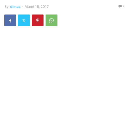
0
By
dimas
-
Maret 15, 2017