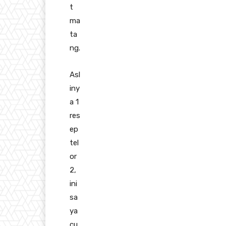
t
ma
ta
ng.
Asl
iny
a 1
res
ep
tel
or
2,
ini
sa
ya
cu