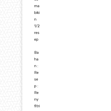
ma
biki
n
1/2
res
ep
Ba
ha
n :
Re
se
p :
Re
ny
fitri