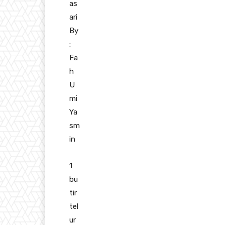
as
ari
By
:
Fa
h
U
mi
Ya
sm
in
1
bu
tir
tel
ur