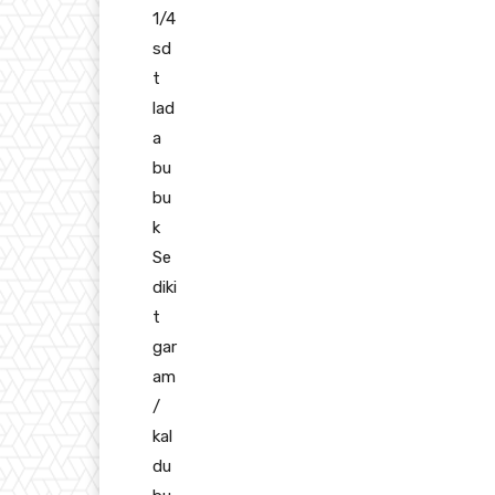
1/4
sd
t
lad
a
bu
bu
k
Se
diki
t
gar
am
/
kal
du