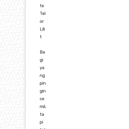
te
Tel
or
Lili
t
Ba
gi
ya
ng
pin
gin
ce
mil,
ta
pi