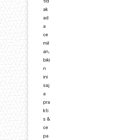
tid
ak
ad
a
ce
mil
an,
biki
n
ini
saj
a
pra
kti
s &
ce
pa