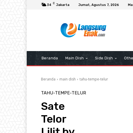
C
34
Jakarta
Jumat, Agustus 7, 2026
Ma
Beranda
Main Dish
Side Dish
Othe
Beranda
main dish
tahu-tempe-telur
TAHU-TEMPE-TELUR
Sate
Telor
Lilit by