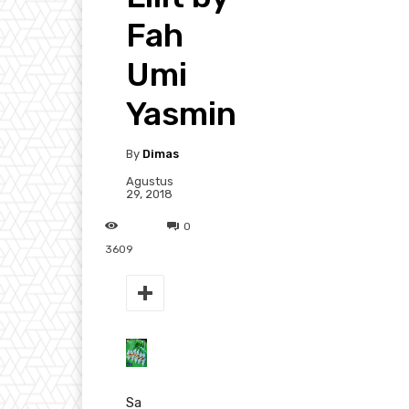
Fah
Umi
Yasmin
By
Dimas
Agustus
29, 2018
0
3609
Sa