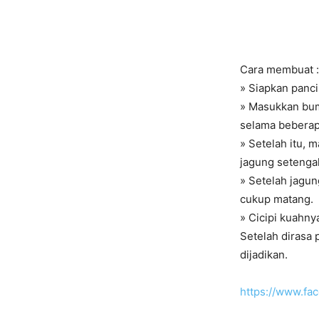
Cara membuat :
» Siapkan panc
» Masukkan bum
selama beberap
» Setelah itu, 
jagung setenga
» Setelah jagu
cukup matang.
» Cicipi kuahny
Setelah dirasa 
dijadikan.
https://www.f