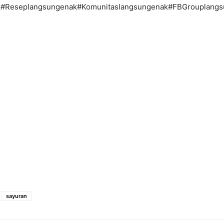
#Reseplangsungenak#Komunitaslangsungenak#FBGrouplang
sayuran