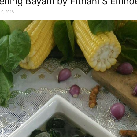
ening Bayam by Fitriani S Emno
 9, 2018