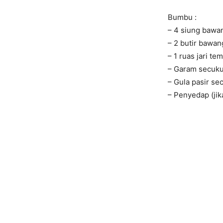
Bumbu :
– 4 siung bawan
– 2 butir bawang
– 1 ruas jari te
– Garam secuk
– Gula pasir s
– Penyedap (jik