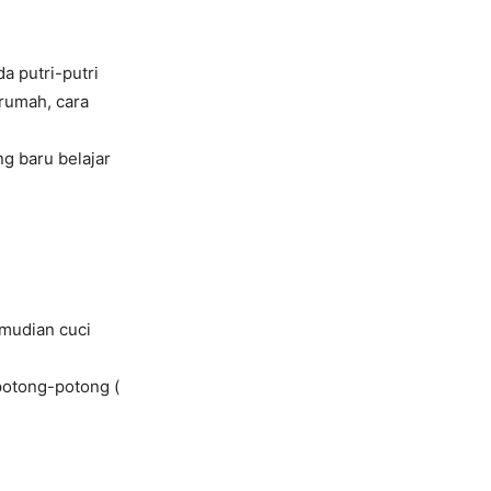
a putri-putri
 rumah, cara
ng baru belajar
emudian cuci
potong-potong (