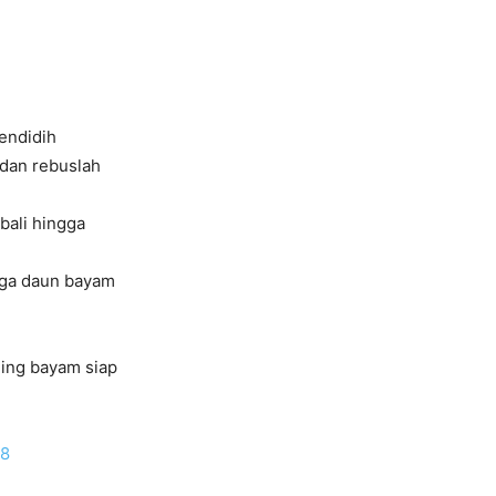
endidih
 dan rebuslah
bali hingga
gga daun bayam
ning bayam siap
18