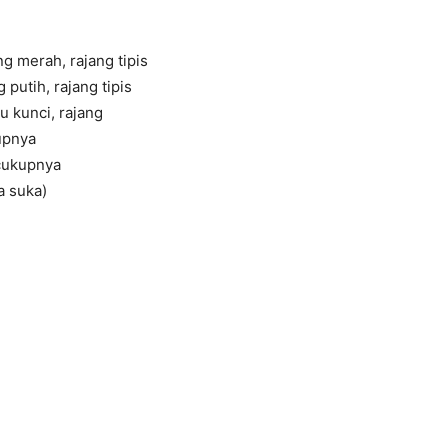
g merah, rajang tipis
 putih, rajang tipis
mu kunci, rajang
upnya
ecukupnya
a suka)