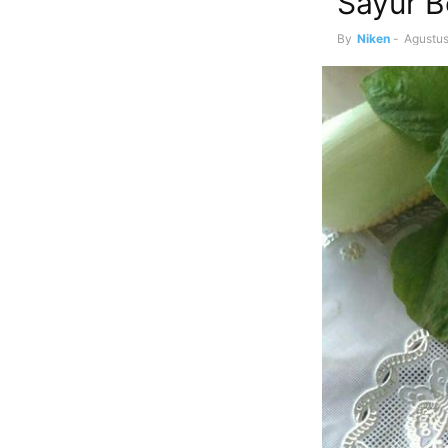
Sayur B
By
Niken
-
Agustus