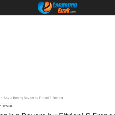
Sayur Bening Bayam by Fitriani S Emnoer
n-sayuran