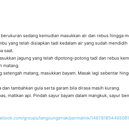
i berukuran sedang kemudian masukkan air dan rebus hingga m
bu yang telah disiapkan tadi kedalam air yang sudah mendidih
a saat.
masukkan jagung yang telah dipotong-potong tadi dan rebus kem
h matang.
ng setengah matang, masukkan bayam. Masak lagi sebentar hin
a dan tambahkan gula serta garam bila dirasa masih kurang.
pas, matikan api. Pindah sayur bayam dalam mangkuk, sayur be
acebook.com/groups/langsungenak/permalink/14878185446508