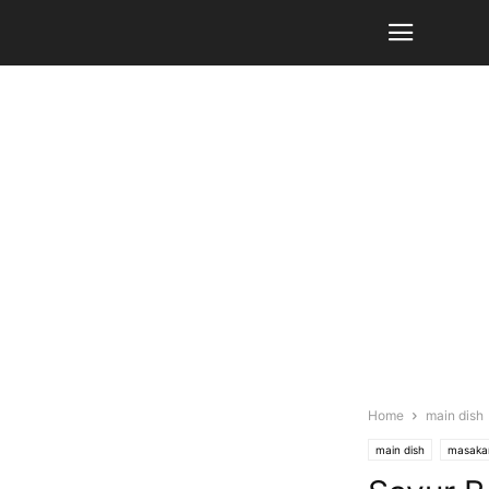
Home
main dish
main dish
masaka