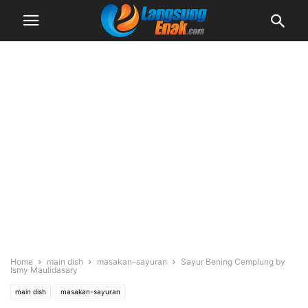
Home
main dish
masakan-sayuran
Sayur Bening Cemplung by
Ismy Maulidasary
main dish
masakan-sayuran