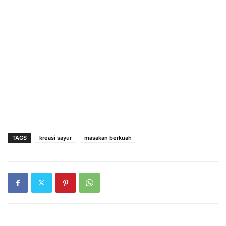
TAGS
kreasi sayur
masakan berkuah