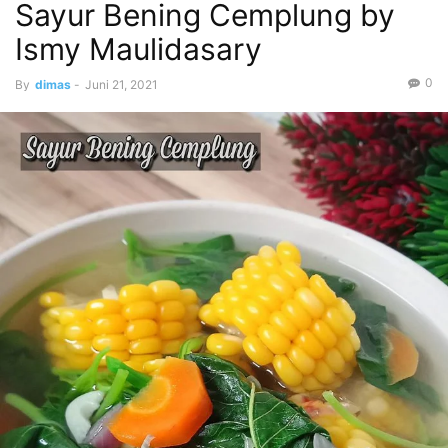
Sayur Bening Cemplung by
Ismy Maulidasary
0
By
dimas
-
Juni 21, 2021