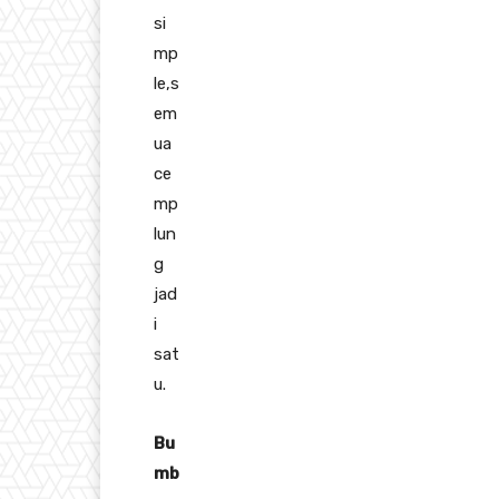
si
mp
le,s
em
ua
ce
mp
lun
g
jad
i
sat
u.
Bu
mb