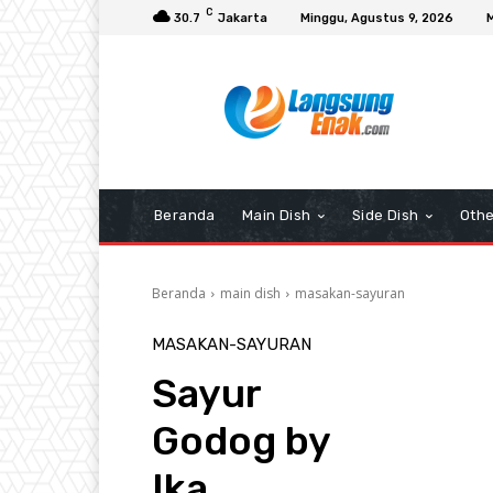
C
30.7
Jakarta
Minggu, Agustus 9, 2026
Beranda
Main Dish
Side Dish
Othe
Beranda
main dish
masakan-sayuran
MASAKAN-SAYURAN
Sayur
Godog by
Ika