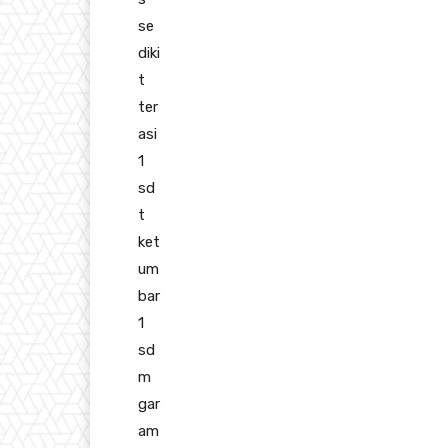
se
diki
t
ter
asi
1
sd
t
ket
um
bar
1
sd
m
gar
am