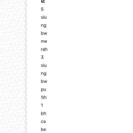
u:
5
siu
ng
bw
me
rah
3
siu
ng
bw
pu
tih
1
bh
ca
be