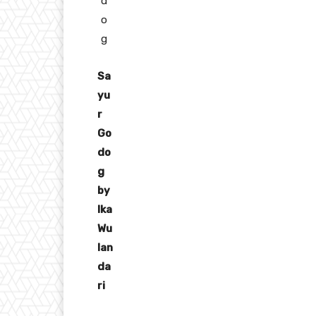
Sa
yu
r
Go
do
g
by
Ika
Wu
lan
da
ri