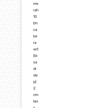
me
rah
10
bh
ca
be
ra
wit
(bi
sa
di
ski
p)
2
cm
lao
s