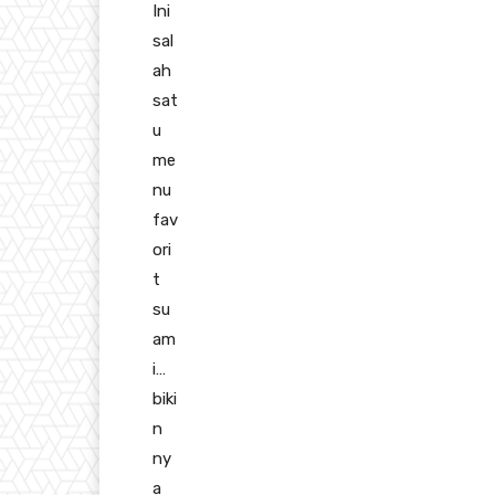
Ini
sal
ah
sat
u
me
nu
fav
ori
t
su
am
i…
biki
n
ny
a