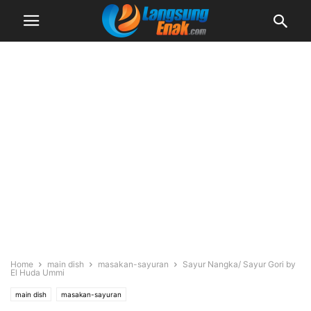
Home
main dish
masakan-sayuran
Sayur Nangka/ Sayur Gori by
El Huda Ummi
main dish
masakan-sayuran