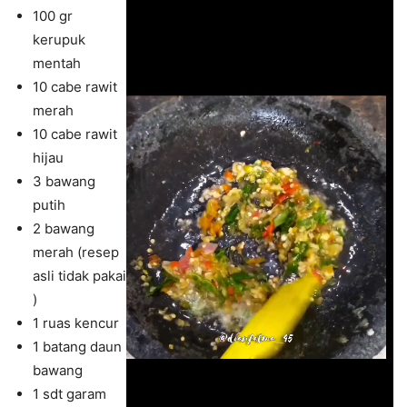
100 gr
kerupuk
mentah
10 cabe rawit
merah
10 cabe rawit
hijau
3 bawang
putih
2 bawang
merah (resep
asli tidak pakai
)
1 ruas kencur
1 batang daun
bawang
1 sdt garam