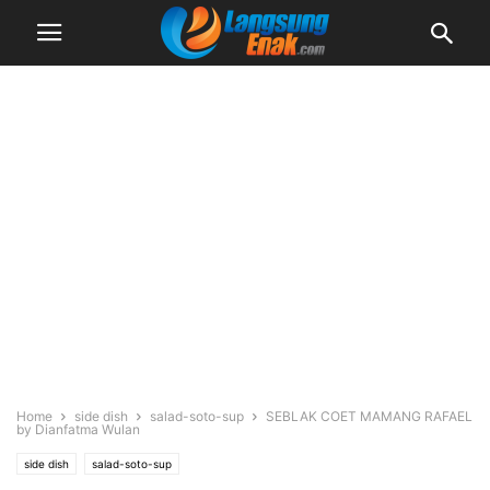
Home
side dish
salad-soto-sup
SEBLAK COET MAMANG RAFAEL
by Dianfatma Wulan
side dish
salad-soto-sup