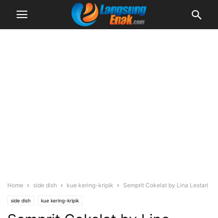
Home
side dish
kue kering-kripik
Semprit Cokelat by Lina Lestari
side dish
kue kering-kripik