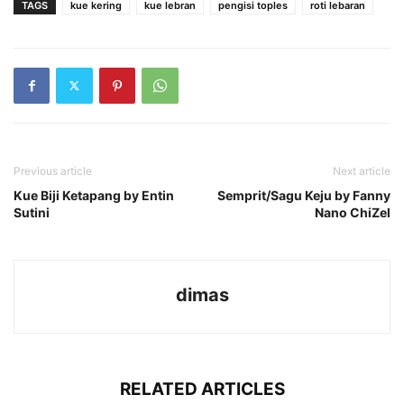
TAGS
kue kering
kue lebran
pengisi toples
roti lebaran
Previous article
Next article
Kue Biji Ketapang by Entin
Semprit/Sagu Keju by Fanny
Sutini
Nano ChiZel
dimas
RELATED ARTICLES