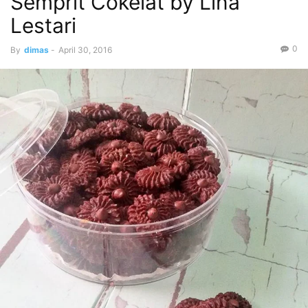
Semprit Cokelat by Lina
Lestari
0
By
dimas
-
April 30, 2016