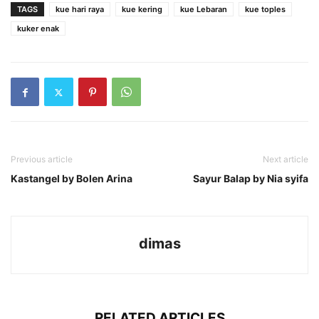
TAGS
kue hari raya
kue kering
kue Lebaran
kue toples
kuker enak
Previous article
Next article
Kastangel by Bolen Arina
Sayur Balap by Nia syifa
dimas
RELATED ARTICLES