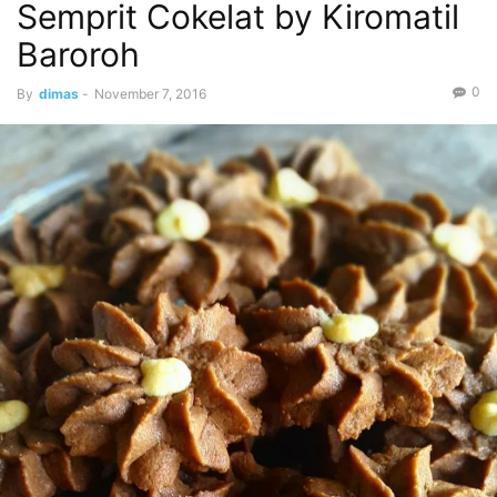
Semprit Cokelat by Kiromatil
Baroroh
0
By
dimas
-
November 7, 2016