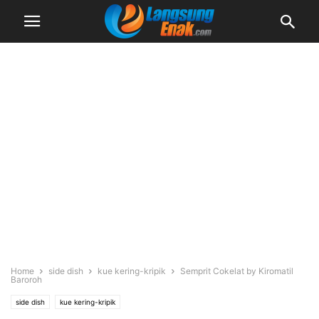
Home
side dish
kue kering-kripik
Semprit Cokelat by Kiromatil
Baroroh
side dish
kue kering-kripik