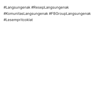
#Langsungenak #ResepLangsungenak
#KomunitasLangsungenak #FBGroupLangsungenak
#Lesempritcoklat