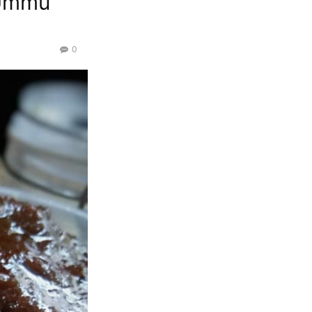
Ummu
0