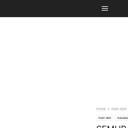
Home
main dish
main dish
masaka