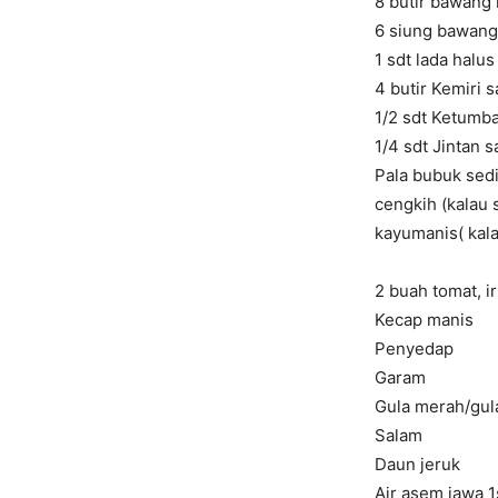
8 butir bawang
6 siung bawang
1 sdt lada halus
4 butir Kemiri s
1/2 sdt Ketumba
1/4 sdt Jintan s
Pala bubuk sedik
cengkih (kalau 
kayumanis( kal
2 buah tomat, iri
Kecap manis
Penyedap
Garam
Gula merah/gula
Salam
Daun jeruk
Air asem jawa 1