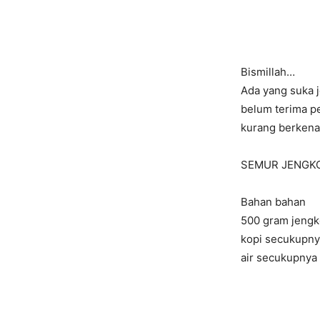
Bismillah…
Ada yang suka j
belum terima p
kurang berkena
SEMUR JENGK
Bahan bahan
500 gram jengk
kopi secukupn
air secukupnya