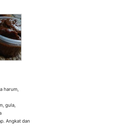
ga harum,
, gula,
a
ap. Angkat dan