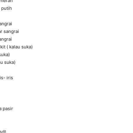
 merah
 putih
angrai
r sangrai
angrai
it ( kalau suka)
suka)
au suka)
s- iris
 pasir
sdt