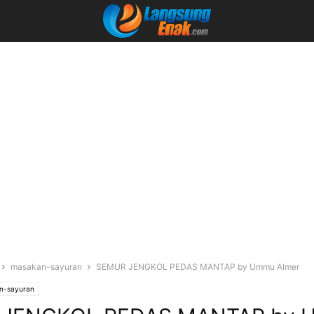
masakan-sayuran
SEMUR JENGKOL PEDAS MANTAP by Ummu Almer
n-sayuran