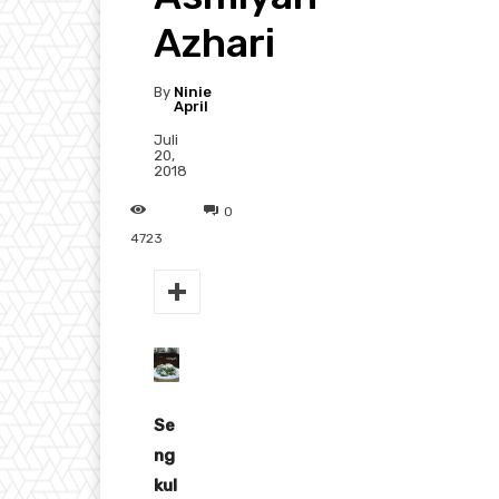
Azhari
By
Ninie
April
Juli
20,
2018
0
4723
Se
ng
kul