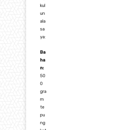
kul
un
ala
sa
ya:
Ba
ha
n:
50
0
gra
m
te
pu
ng