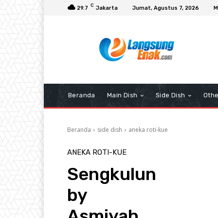
C
29.7
Jakarta
Jumat, Agustus 7, 2026
M
Beranda
Main Dish
Side Dish
Othe
Beranda
side dish
aneka roti-kue
ANEKA ROTI-KUE
Sengkulun
by
Asmiyah