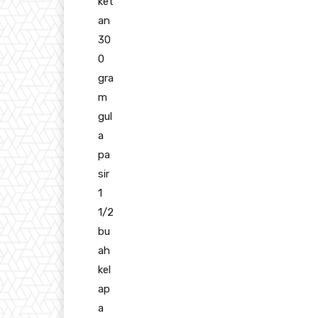
ket
an
30
0
gra
m
gul
a
pa
sir
1
1/2
bu
ah
kel
ap
a