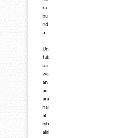
ku
bu
nd
a….
Un
tuk
ba
wa
an
ac
ara
hal
al
bih
alal