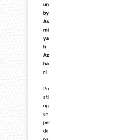
un
by
As
mi
ya
h
Az
ha
ri
Po
sti
ng
an
per
da
na