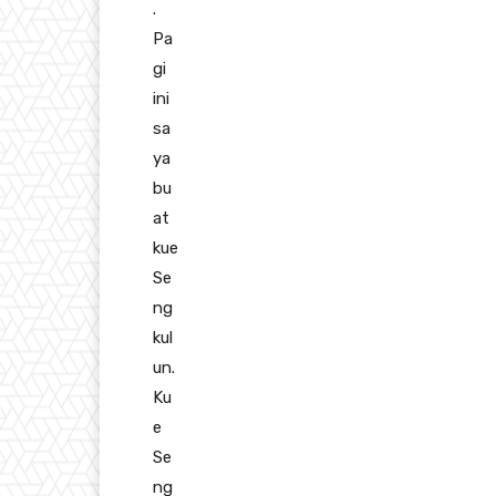
.
Pa
gi
ini
sa
ya
bu
at
kue
Se
ng
kul
un.
Ku
e
Se
ng