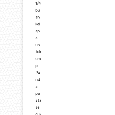
1/4
bu
ah
kel
ap
a
un
tuk
ura
p
Pa
nd
a
pa
sta
se
cuk