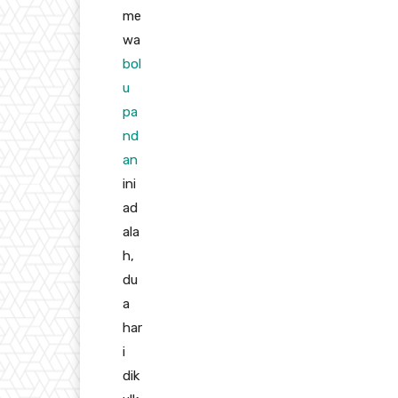
me
wa
bol
u
pa
nd
an
ini
ad
ala
h,
du
a
har
i
dik