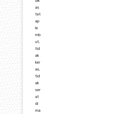
ulk
as
tet
ap
le
mb
ut,
tid
ak
ker
as,
tid
ak
ser
at
di
ma