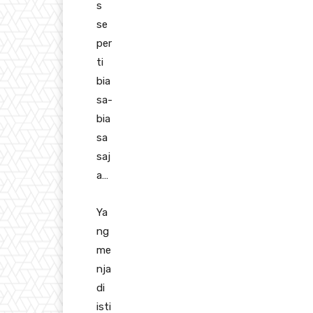
s
se
per
ti
bia
sa-
bia
sa
saj
a…
Ya
ng
me
nja
di
isti