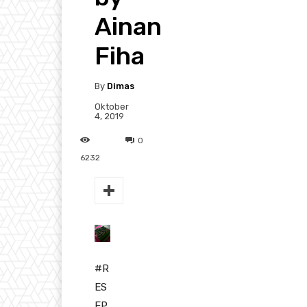
Ainan
Fiha
By
Dimas
Oktober
4, 2019
0
6232
#
R
ES
EP