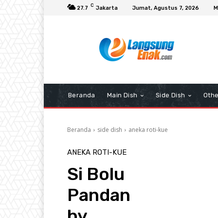
C
27.7
Jakarta
Jumat, Agustus 7, 2026
M
Beranda
Main Dish
Side Dish
Othe
Beranda
side dish
aneka roti-kue
ANEKA ROTI-KUE
Si Bolu
Pandan
by