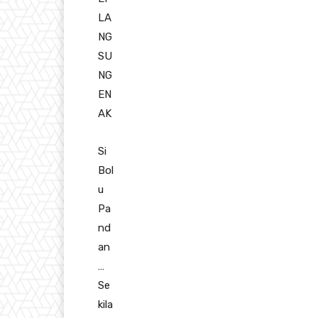
LA
NG
SU
NG
EN
AK
Si
Bol
u
Pa
nd
an
…
Se
kila