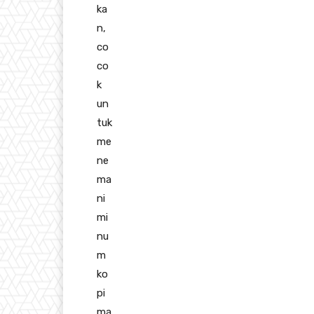
ka
n,
co
co
k
un
tuk
me
ne
ma
ni
mi
nu
m
ko
pi
ma