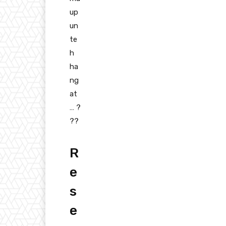
up
un
te
h
ha
ng
at
…
?
??
R
e
s
e