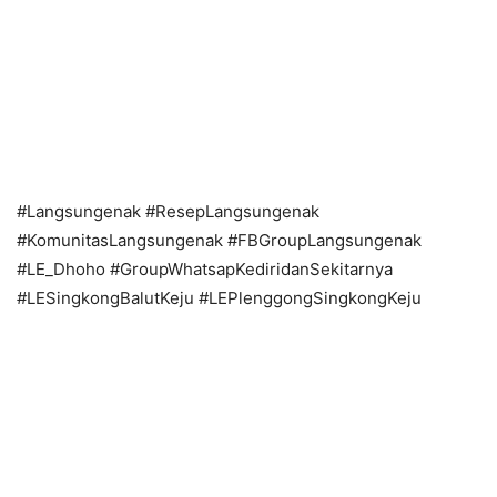
#Langsungenak #ResepLangsungenak
#KomunitasLangsungenak #FBGroupLangsungenak
#LE_Dhoho #GroupWhatsapKediridanSekitarnya
#LESingkongBalutKeju #LEPlenggongSingkongKeju