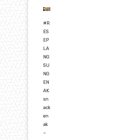
#R
ES
EP
LA
NG
SU
NG
EN
AK
sn
ack
en
ak
–