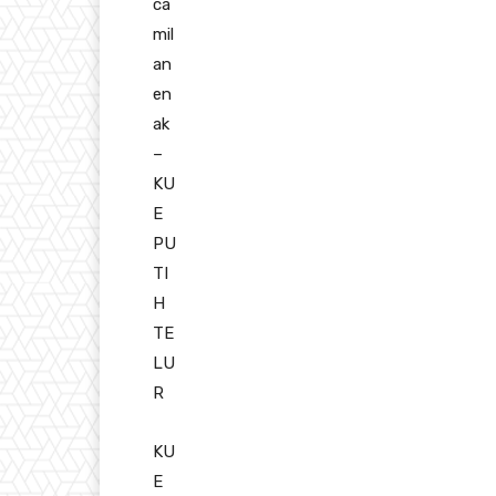
ca
mil
an
en
ak
–
KU
E
PU
TI
H
TE
LU
R
KU
E