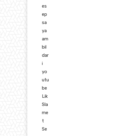
es
ep
sa
ya
am
bil
dar
i
yo
utu
be
Lik
Sla
me
t
Se