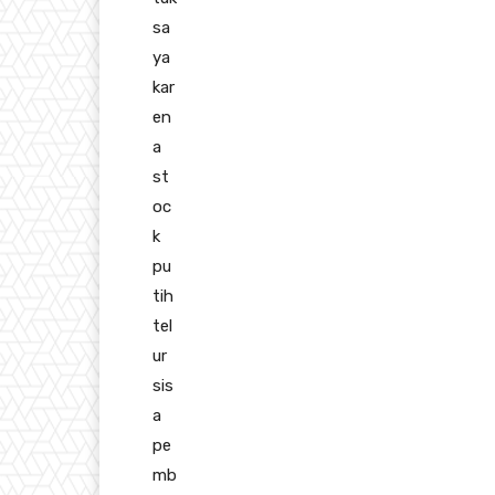
sa
ya
kar
en
a
st
oc
k
pu
tih
tel
ur
sis
a
pe
mb