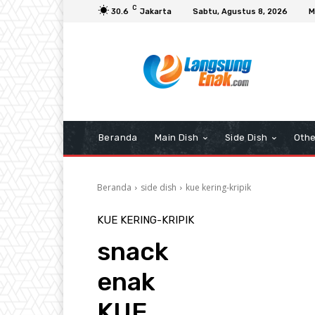
C
30.6
Jakarta
Sabtu, Agustus 8, 2026
M
Beranda
Main Dish
Side Dish
Othe
Beranda
side dish
kue kering-kripik
KUE KERING-KRIPIK
snack
enak
KUE