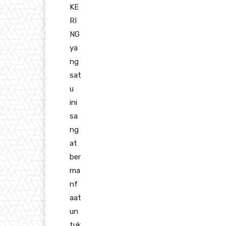
KE
RI
NG
ya
ng
sat
u
ini
sa
ng
at
ber
ma
nf
aat
un
tuk