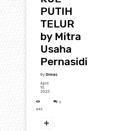
PUTIH
TELUR
by Mitra
Usaha
Pernasidi
By
Dimas
April
10,
2023
0
645