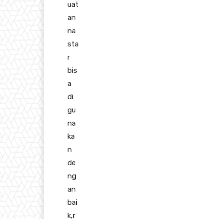
uat
an
na
sta
r
bis
a
di
gu
na
ka
n
de
ng
an
bai
k,r