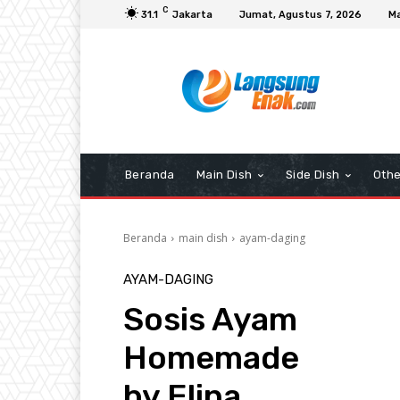
C
31.1
Jakarta
Jumat, Agustus 7, 2026
Ma
Beranda
Main Dish
Side Dish
Othe
Beranda
main dish
ayam-daging
AYAM-DAGING
Sosis Ayam
Homemade
by Elina