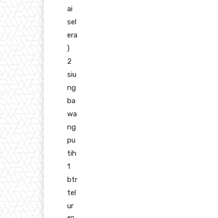
ai
sel
era
)
2
siu
ng
ba
wa
ng
pu
tih
1
btr
tel
ur