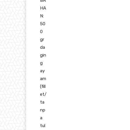
BA
HA
N:
50
0
gr
da
gin
g
ay
am
(fill
et/
ta
np
a
tul