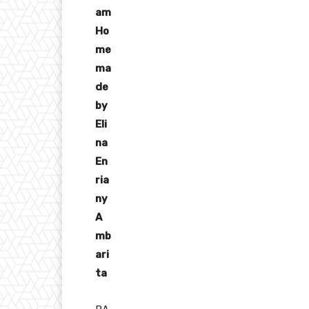
am
Ho
me
ma
de
by
Eli
na
En
ria
ny
A
mb
ari
ta