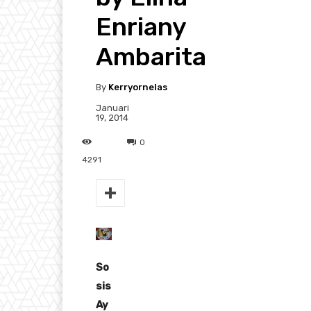
Enriany
Ambarita
By
Kerryornelas
Januari
19, 2014
0
4291
So
sis
Ay