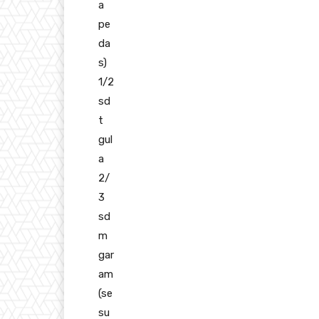
a
pe
da
s)
1/2
sd
t
gul
a
2/
3
sd
m
gar
am
(se
su