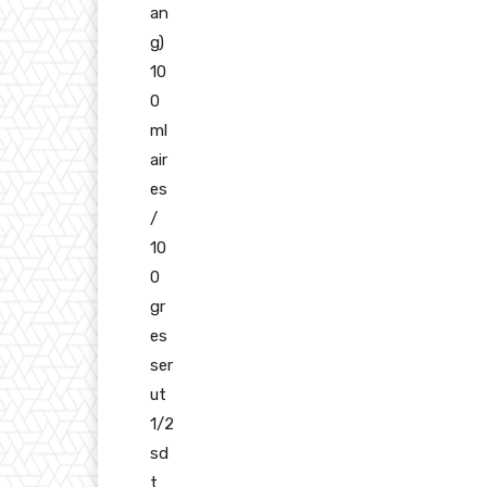
an
g)
10
0
ml
air
es
/
10
0
gr
es
ser
ut
1/2
sd
t