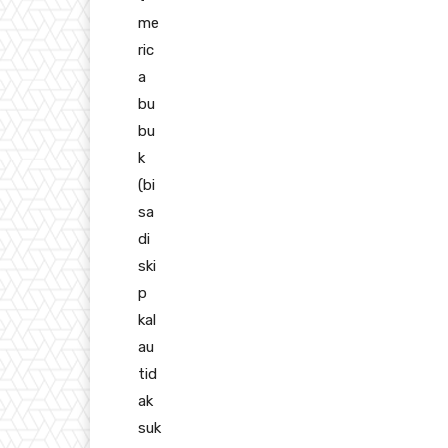
me
ric
a
bu
bu
k
(bi
sa
di
ski
p
kal
au
tid
ak
suk