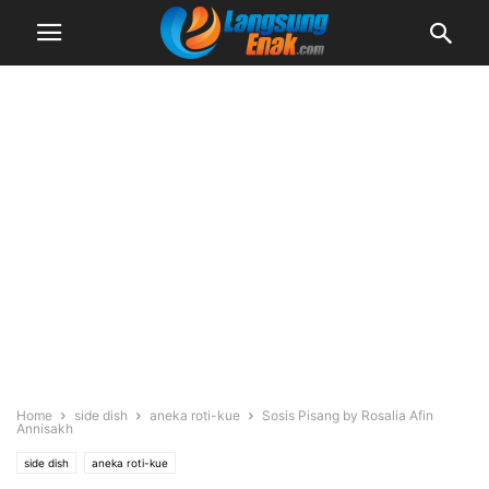
Home
side dish
aneka roti-kue
Sosis Pisang by Rosalia Afin
Annisakh
side dish
aneka roti-kue