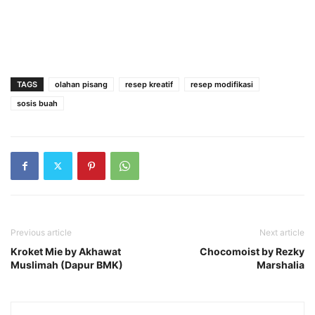
TAGS
olahan pisang
resep kreatif
resep modifikasi
sosis buah
Previous article
Next article
Kroket Mie by Akhawat
Chocomoist by Rezky
Muslimah (Dapur BMK)
Marshalia