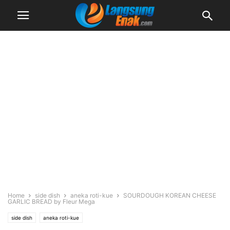
Home
side dish
aneka roti-kue
SOURDOUGH KOREAN CHEESE
GARLIC BREAD by Fleur Mega
side dish
aneka roti-kue