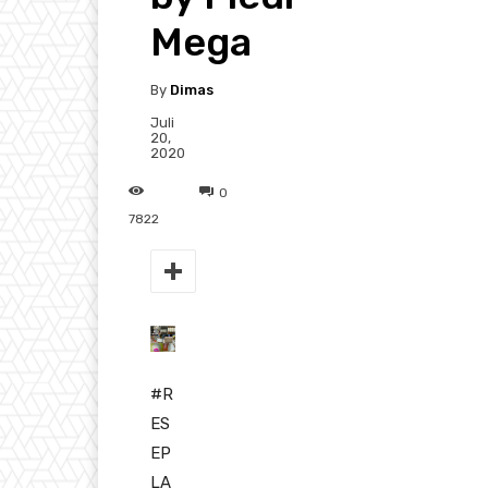
Mega
By
Dimas
Juli
20,
2020
0
7822
#
R
ES
EP
LA