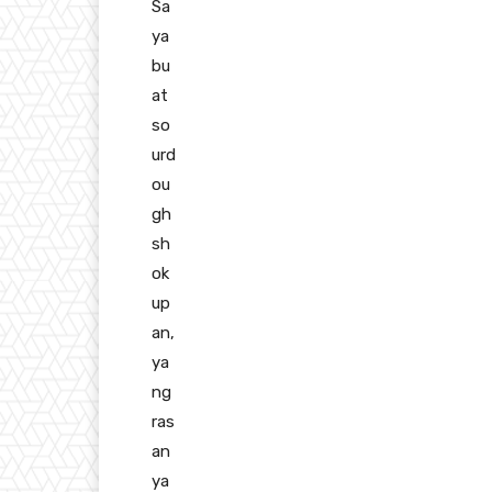
Sa
ya
bu
at
so
urd
ou
gh
sh
ok
up
an,
ya
ng
ras
an
ya