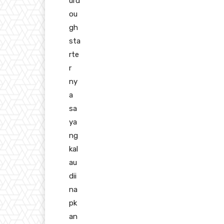
urd
ou
gh
sta
rte
r
ny
a
sa
ya
ng
kal
au
dii
na
pk
an