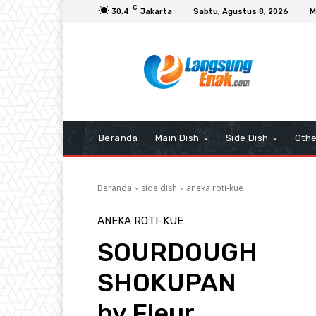
C
30.4
Jakarta
Sabtu, Agustus 8, 2026
M
Beranda
Main Dish
Side Dish
Othe
Beranda
side dish
aneka roti-kue
ANEKA ROTI-KUE
SOURDOUGH
SHOKUPAN
by Fleur