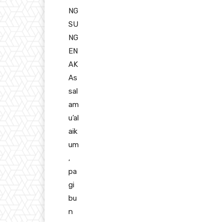
NG
SU
NG
EN
AK
As
sal
am
u’al
aik
um
,
pa
gi
bu
n