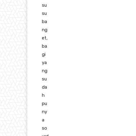
su
su
ba
ng
et,
ba
gi
ya
ng
su
da
h
pu
ny
a
so