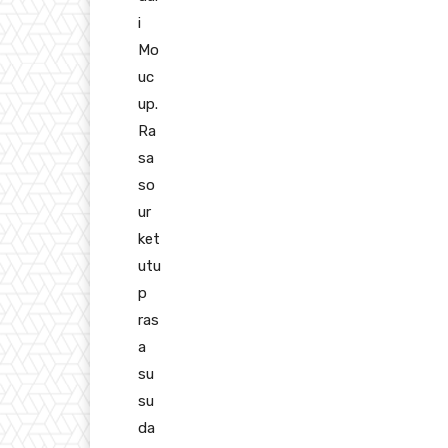
i
Mo
uc
up.
Ra
sa
so
ur
ket
utu
p
ras
a
su
su
da