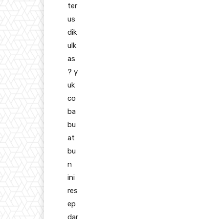
ter
us
dik
ulk
as
?
y
uk
co
ba
bu
at
bu
n
ini
res
ep
dar