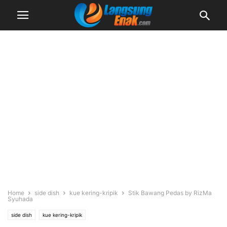
Home
side dish
kue kering-kripik
Stik Bawang Pedas by RizMa
Syuhada
side dish
kue kering-kripik