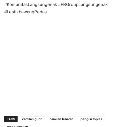
#KomunitasLangsungenak #FBGroupLangsungenak
#LestikbawangPedas
TAGS
camilan gurih
camilan lebaran
pengisi toples
resep camilan