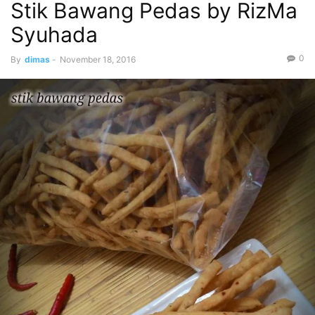
Stik Bawang Pedas by RizMa
Syuhada
0
By
dimas
-
November 18, 2016