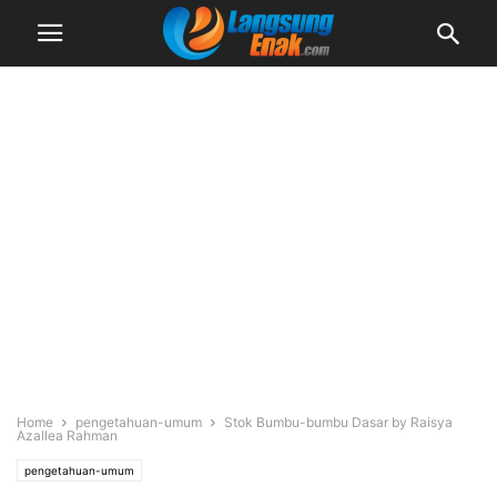
Home
pengetahuan-umum
Stok Bumbu-bumbu Dasar by Raisya
Azallea Rahman
pengetahuan-umum