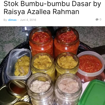
Stok Bumbu-bumbu Dasar by
Raisya Azallea Rahman
0
By
dimas
-
Juni 4, 2016