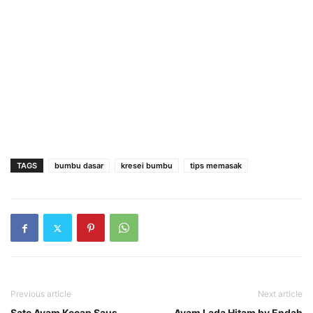
TAGS
bumbu dasar
kresei bumbu
tips memasak
Previous article
Next article
Sate Ayam Kecap Saus
Ayam Lada Hitam by Endah