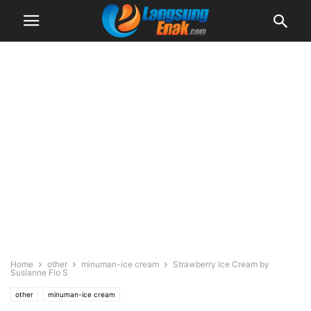
Home
other
minuman-ice cream
Strawberry Ice Cream by
Susianne Flo S
other
minuman-ice cream