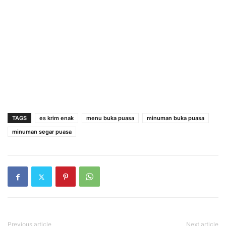
TAGS
es krim enak
menu buka puasa
minuman buka puasa
minuman segar puasa
Previous article
Next article