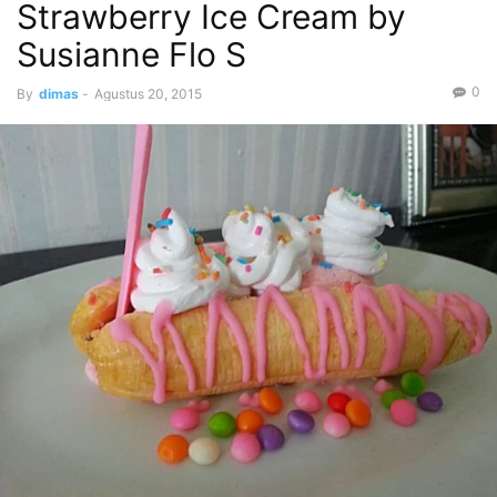
Strawberry Ice Cream by
Susianne Flo S
0
By
dimas
-
Agustus 20, 2015