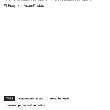
#LEsupIkanAsamPedas
TAGS
cara membuat sup
kreasi berkuah
masakan pedas olahan pedas