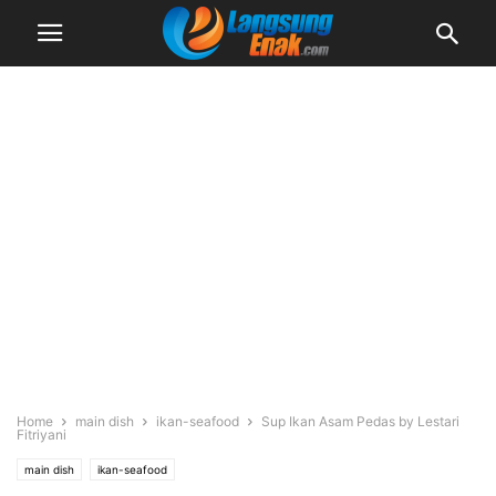
Home
main dish
ikan-seafood
Sup Ikan Asam Pedas by Lestari
Fitriyani
main dish
ikan-seafood