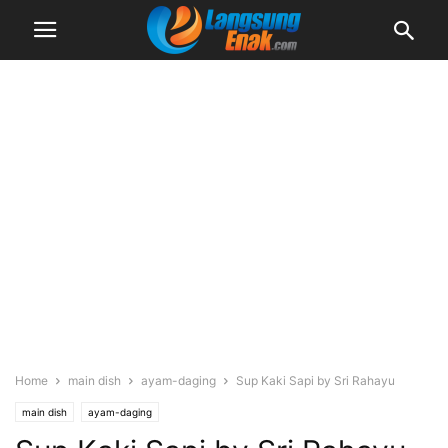
Home
main dish
ayam-daging
Sup Kaki Sapi by Sri Rahayu
main dish
ayam-daging