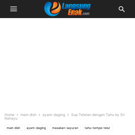
Home
main dish
ayam-daging
Sup Tetelan dengan Tahu by Sri
Rahayu
main dish
ayam-daging
masakan-sayuran
tahu-tempe-telur