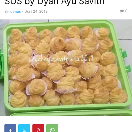
SUS by Dyah Ayu Savitri
0
By
dimas
-
Juni 24, 2019