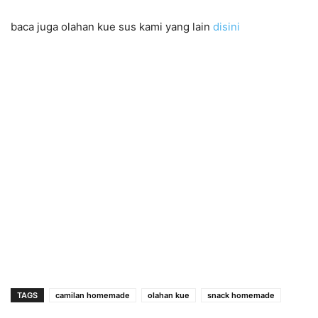
baca juga olahan kue sus kami yang lain
disini
TAGS
camilan homemade
olahan kue
snack homemade