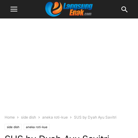
Home
side dish
aneka roti-kue
SUS by Dyah Ayu Savitri
side dish
aneka roti-kue