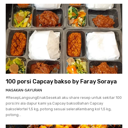
100 porsi Capcay bakso by Faray Soraya
MASAKAN-SAYURAN
#ResepLangsungEnakSesekali aku share resep untuk sekitar 100
porsi.Ini ala dapur kami ya.Capcay baksoBahan Capcay
baksoWortel 1,5 kg, potong sesuai seleraKembang kol 1,5 kg,
potong...