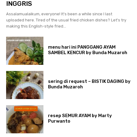
INGGRIS
Assalamualaikum, everyone! It's been a while since I last
uploaded here. Tired of the usual fried chicken dishes? Let's try
making this English-style fried...
menu hari ini PANGGANG AYAM
SAMBEL KENCUR by Bunda Muzaroh
sering di request – BISTIK DAGING by
Bunda Muzaroh
resep SEMUR AYAM by Marty
Purwanto