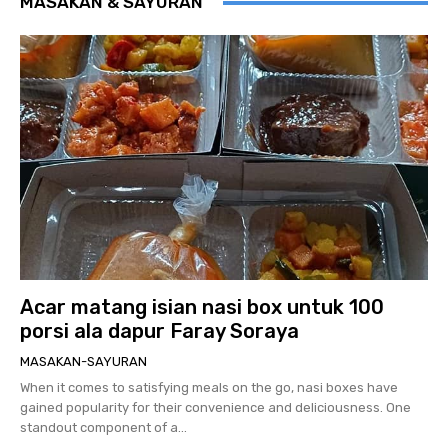
MASAKAN & SAYURAN
Acar matang isian nasi box untuk 100
porsi ala dapur Faray Soraya
MASAKAN-SAYURAN
When it comes to satisfying meals on the go, nasi boxes have
gained popularity for their convenience and deliciousness. One
standout component of a...