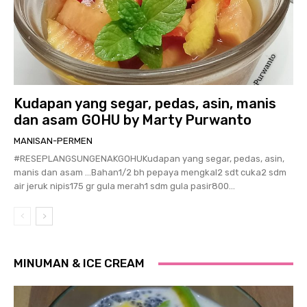
Kudapan yang segar, pedas, asin, manis
dan asam GOHU by Marty Purwanto
MANISAN-PERMEN
#RESEPLANGSUNGENAKGOHUKudapan yang segar, pedas, asin,
manis dan asam …Bahan1/2 bh pepaya mengkal2 sdt cuka2 sdm
air jeruk nipis175 gr gula merah1 sdm gula pasir800...
MINUMAN & ICE CREAM