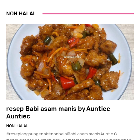
NON HALAL
resep Babi asam manis by Auntiec
Auntiec
NON HALAL
#reseplangsungenak#nonhalalBabi asam manisAuntie C