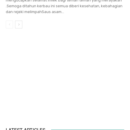
mengucapkan selamat Imlek bagi teman teman yang merayakan
.Semoga ditahun kerbau ini semua diberi kesehatan, kebahagian
dan rejeki melimpahSaus asam...