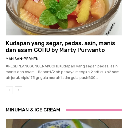
Kudapan yang segar, pedas, asin, manis
dan asam GOHU by Marty Purwanto
MANISAN-PERMEN
#RESEPLANGSUNGENAKGOHUKudapan yang segar, pedas, asin,
manis dan asam …Bahan1/2 bh pepaya mengkal2 sdt cuka2 sdm
air jeruk nipis175 gr gula merah1 sdm gula pasir800...
MINUMAN & ICE CREAM