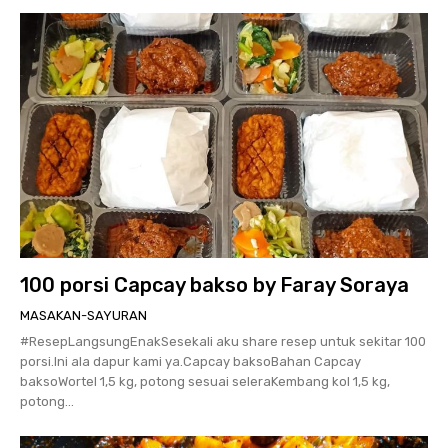
100 porsi Capcay bakso by Faray Soraya
MASAKAN-SAYURAN
#ResepLangsungEnakSesekali aku share resep untuk sekitar 100
porsi.Ini ala dapur kami ya.Capcay baksoBahan Capcay
baksoWortel 1,5 kg, potong sesuai seleraKembang kol 1,5 kg,
potong...