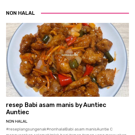
NON HALAL
resep Babi asam manis by Auntiec
Auntiec
NON HALAL
#reseplangsungenak#nonhalalBabi asam manisAuntie C