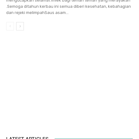
mengucapkan selamat Imlek bagi teman teman yang merayakan
.Semoga ditahun kerbau ini semua diberi kesehatan, kebahagian
dan rejeki melimpahSaus asam...