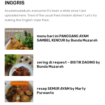
INGGRIS
Assalamualaikum, everyone! It's been a while since I last
uploaded here. Tired of the usual fried chicken dishes? Let's try
making this English-style fried...
menu hari ini PANGGANG AYAM
SAMBEL KENCUR by Bunda Muzaroh
sering di request – BISTIK DAGING by
Bunda Muzaroh
resep SEMUR AYAM by Marty
Purwanto