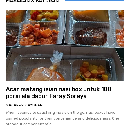
MASAKAN & SAYURAN
Acar matang isian nasi box untuk 100
porsi ala dapur Faray Soraya
MASAKAN-SAYURAN
When it comes to satisfying meals on the go, nasi boxes have
gained popularity for their convenience and deliciousness. One
standout component of a...